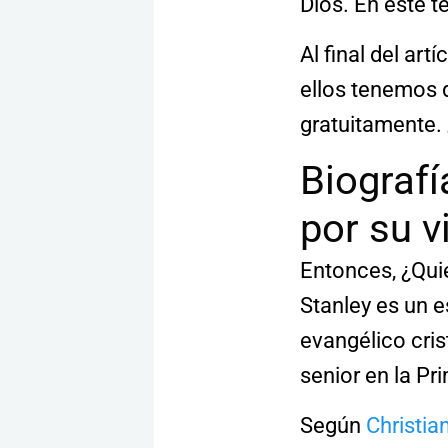
Dios. En este 
Al final del ar
ellos tenemos d
gratuitamente
Biografí
por su v
Entonces, ¿Quié
Stanley es un 
evangélico cris
senior en la Pr
Según
Christia