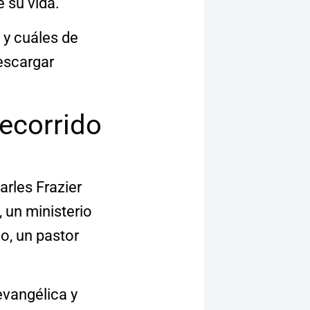
 su vida.
 y cuáles de
descargar
recorrido
arles Frazier
, un ministerio
do, un pastor
 evangélica y