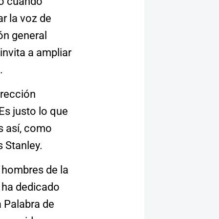
to cuando
r la voz de
ión general
invita a ampliar
g
.
irección
 Es justo lo que
es así, como
s Stanley.
 hombres de la
e ha dedicado
La Palabra de