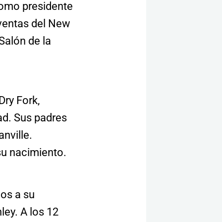
como presidente
rventas del New
Salón de la
Dry Fork,
dad. Sus padres
nville.
u nacimiento.
os a su
ley. A los 12