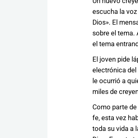
Un nuevo creye
escucha la voz
Dios». El mensa
sobre el tema. A
el tema entrand
El joven pide l
electrónica del 
le ocurrió a qu
miles de creyen
Como parte de 
fe, esta vez ha
toda su vida a l