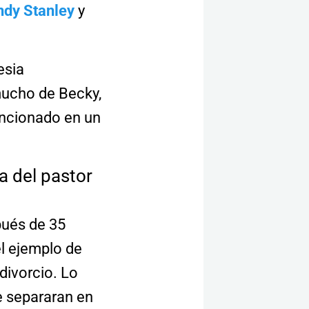
ndy Stanley
y
esia
mucho de Becky,
encionado en un
ra del pastor
spués de 35
l ejemplo de
 divorcio. Lo
e separaran en