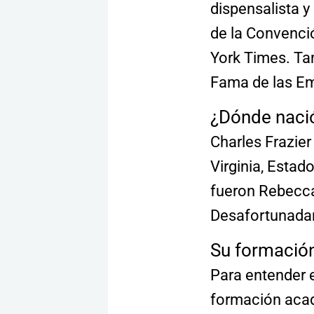
dispensalista 
de la Convenci
York Times. Tam
Fama de las Em
¿Dónde nació
Charles Frazier
Virginia, Estad
fueron Rebecca 
Desafortunadam
Su formació
Para entender 
formación acadé