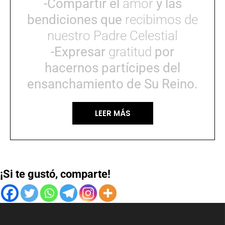
-Compartir el
amor
y las
bendiciones que
recibimos de
nuestro Padre Celestial
-Expresar
gratitud
por
hacernos partícipes del
ensanchamiento de Su Reino.
LEER MÁS
¡Si te gustó, comparte!