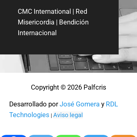
CMC International
|
Red
Misericordia
| Bendición
Internacional
Copyright © 2026 Palfcris
Desarrollado por
José Gomera
y
RDL
Technologies
Aviso legal
|