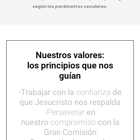
según los parámetros seculares.
Nuestros valores:
los principios que nos
guían
-Trabajar con la
confianza
de
que Jesucristo nos respalda
-Perseverar
en
nuestro
compromiso
con la
Gran Comisión