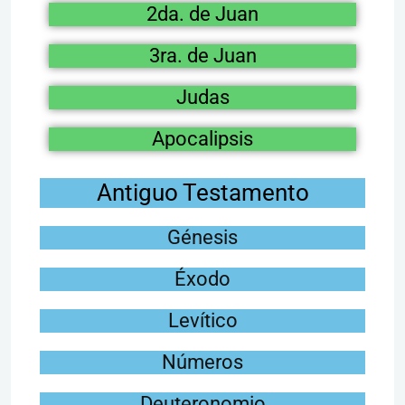
2da. de Juan
3ra. de Juan
Judas
Apocalipsis
Antiguo Testamento
Génesis
Éxodo
Levítico
Números
Deuteronomio