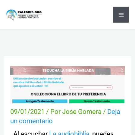
Ir
MA
al
ME
contenido
09/01/2021
/ Por
Jose Gomera
/
Deja
un comentario
Al escuchar
La audiobiblia
, puedes