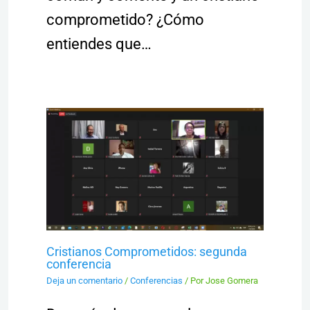
comprometido? ¿Cómo
entiendes que…
Cristianos Comprometidos: segunda
conferencia
Deja un comentario
/
Conferencias
/ Por
Jose Gomera