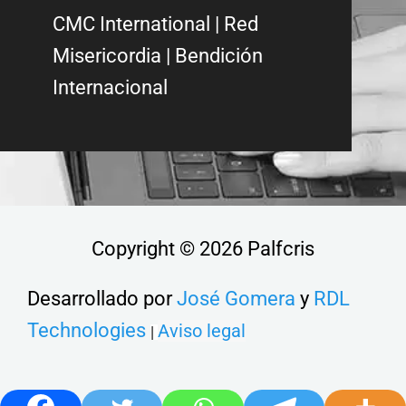
CMC International
|
Red
Misericordia
| Bendición
Internacional
Copyright © 2026 Palfcris
Desarrollado por
José Gomera
y
RDL
Technologies
Aviso legal
|