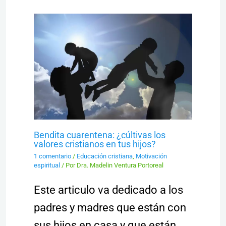
Bendita cuarentena: ¿cúltivas los
valores cristianos en tus hijos?
1 comentario
/
Educación cristiana
,
Motivación
espiritual
/ Por
Dra. Madelin Ventura Portoreal
Este articulo va dedicado a los
padres y madres que están con
sus hijos en casa y que están