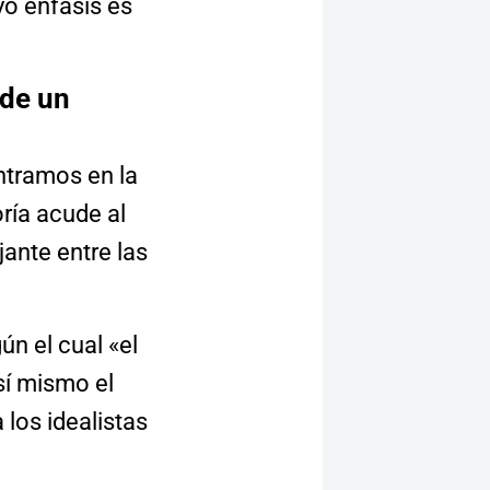
yo énfasis es
sde un
ntramos en la
oría acude al
jante entre las
n el cual «el
sí mismo el
los idealistas