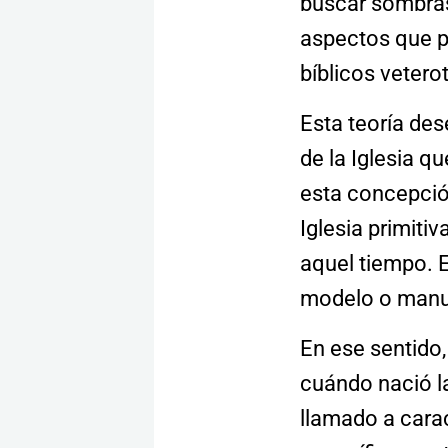
buscar sombras
aspectos que pu
bíblicos veter
Esta teoría de
de la Iglesia 
esta concepción
Iglesia primiti
aquel tiempo. 
modelo o manual
En ese sentido,
cuándo nació la
llamado a carac