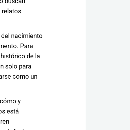
No buscan
 relatos
 del nacimiento
amento. Para
histórico de la
on solo para
rarse como un
, cómo y
os está
eren