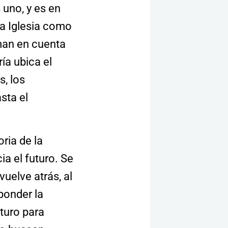
 uno, y es en
 la Iglesia como
man en cuenta
ía ubica el
s, los
sta el
oria de la
a el futuro. Se
vuelve atrás, al
ponder la
turo para