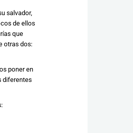
u salvador,
ocos de ellos
orías que
e otras dos:
mos poner en
s diferentes
s: