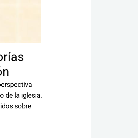
orías
ón
perspectiva
 de la iglesia.
lidos sobre