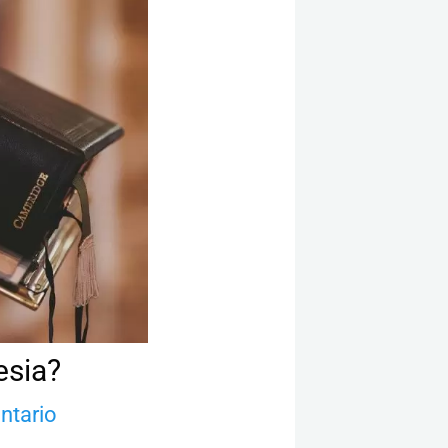
esia?
ntario