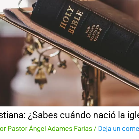
istiana: ¿Sabes cuándo nació la igl
Por
Pastor Ángel Adames Farias
/
Deja un come