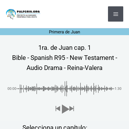
Ir
MA
al
ME
contenido
Primera de Juan
1ra. de Juan cap. 1
Bible - Spanish R95 - New Testament -
Audio Drama - Reina-Valera
00:00
-1:30
Selecciona un capítulo: