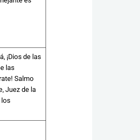
mejante es
, ¡Dios de las
e las
rate! Salmo
, Juez de la
 los