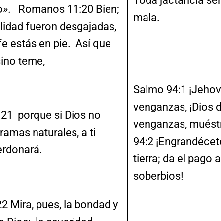
Toda jactancia se
do». Romanos 11:20 Bien;
mala.
ulidad fueron desgajadas,
 fe estás en pie. Así que
sino teme,
Salmo 94:1 ¡Jehová
venganzas, ¡Dios d
1 porque si Dios no
venganzas, muést
ramas naturales, a ti
94:2 ¡Engrandécete
erdonará.
tierra; da el pago a
soberbios!
 Mira, pues, la bondad y