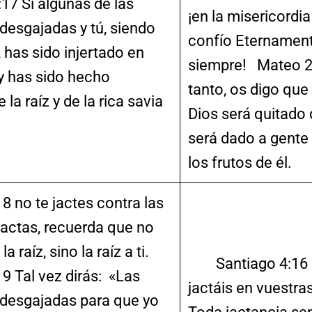
7 Si algunas de las
¡en la misericordi
desgajadas y tú, siendo
confío Eternament
, has sido injertado en
siempre! Mateo 2
 y has sido hecho
tanto, os digo que 
 la raíz y de la rica savia
Dios será quitado 
será dado a gente
los frutos de él.
 no te jactes contra las
 jactas, recuerda que no
la raíz, sino la raíz a ti.
Santiago 4:16 P
 Tal vez dirás: «Las
jactáis en vuestra
desgajadas para que yo