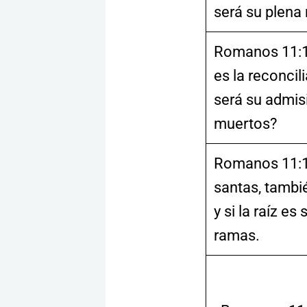
será su plena
Romanos 11:15
es la reconci
será su admisi
muertos?
Romanos 11:16
santas, tambié
y si la raíz es
ramas.