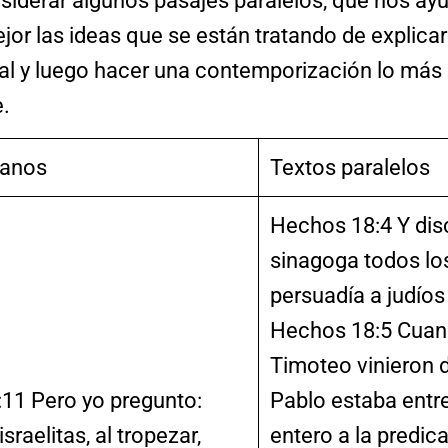
siderar algunos pasajes paralelos, que nos ay
or las ideas que se están tratando de explicar
nal y luego hacer una contemporización lo más
e.
manos
Textos paralelos
Hechos 18:4 Y disc
sinagoga todos lo
persuadía a judíos
Hechos 18:5 Cuand
Timoteo vinieron 
1 Pero yo pregunto:
Pablo estaba entr
sraelitas, al tropezar,
entero a la predic