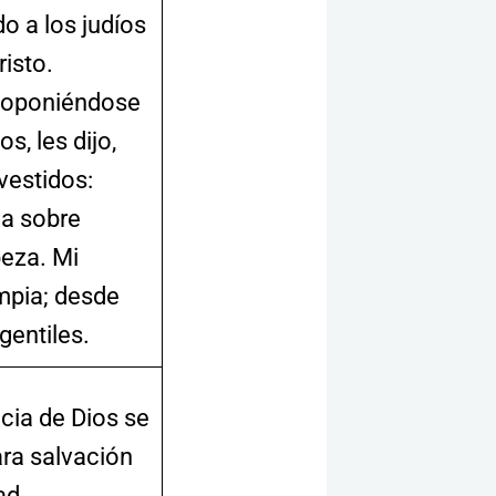
do a los judíos
risto.
 oponiéndose
s, les dijo,
vestidos:
ea sobre
beza. Mi
mpia; desde
gentiles.
ia de Dios se
ra salvación
dad.