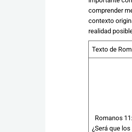
importante con
comprender mej
contexto origi
realidad posibl
Texto de Ro
Romanos 11:1
¿Será que los i