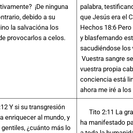
itivamente? ¡De ninguna
palabra, testifican
ntrario, debido a su
que Jesús era el C
ino la salvacióna los
Hechos 18:6 Pero
n de provocarlos a celos.
y blasfemando esto
sacudiéndose los 
Vuestra sangre s
vuestra propia ca
conciencia está li
ahora me iré a los 
 Y si su transgresión
Tito 2:11 La grac
ra enriquecer al mundo, y
ha manifestado pa
s gentiles, ¿cuánto más lo
a toda la humani