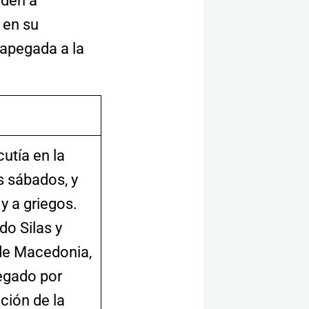
uden a
 en su
 apegada a la
utía en la
s sábados, y
 y a griegos.
o Silas y
de Macedonia,
egado por
ación de la