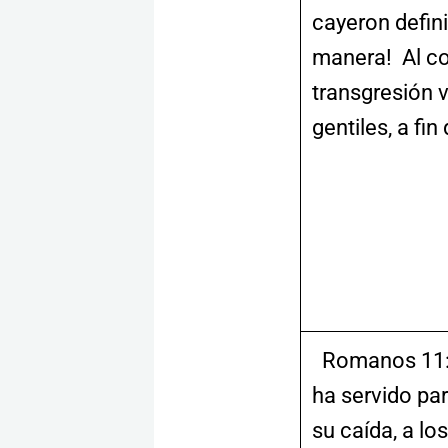
cayeron defin
manera! Al co
transgresión v
gentiles, a fi
Romanos 11:12
ha servido pa
su caída, a lo