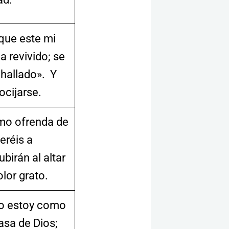
ue este mi
a revivido; se
 hallado». Y
cijarse.
mo ofrenda de
eréis a
birán al altar
lor grato.
yo estoy como
casa de Dios;