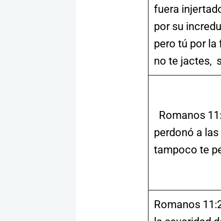
fuera injerta
por su incred
pero tú por la
no te jactes, 
Romanos 11:2
perdonó a las 
tampoco te p
Romanos 11:22