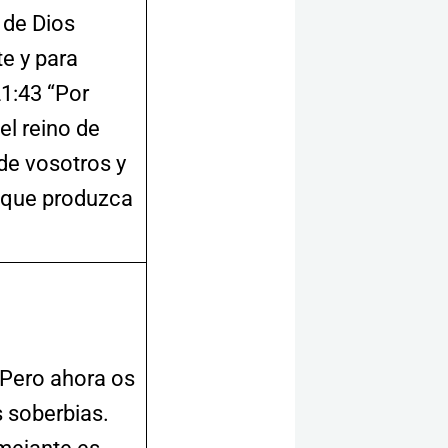
a de Dios
e y para
1:43 “Por
el reino de
de vosotros y
 que produzca
ero ahora os
s soberbias.