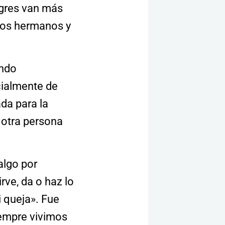
egres van más
tros hermanos y
endo
cialmente de
da para la
 otra persona
algo por
rve, da o haz lo
i queja». Fue
iempre vivimos