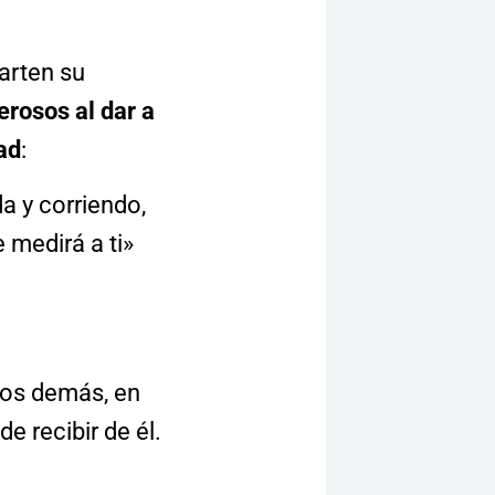
arten su
rosos al dar a
ad
:
a y corriendo,
 medirá a ti»
los demás, en
e recibir de él.