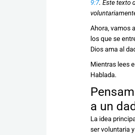
9:7
. Este texto
voluntariamente
Ahora, vamos a
los que se ent
Dios ama al dad
Mientras lees 
Hablada.
Pensami
a un dad
La idea princi
ser voluntaria 