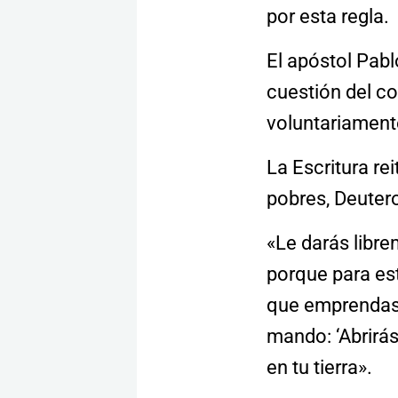
por esta regla.
El apóstol Pabl
cuestión del c
voluntariament
La Escritura re
pobres, Deuter
«Le darás libre
porque para est
que emprendas. 
mando: ‘Abrirá
en tu tierra».