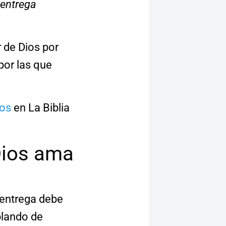
 entrega
 de Dios por
por las que
ios
en La Biblia
Dios ama
 entrega debe
blando de