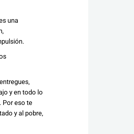
 es una
n,
mpulsión.
los
 entregues,
ajo y en todo lo
. Por eso te
ado y al pobre,