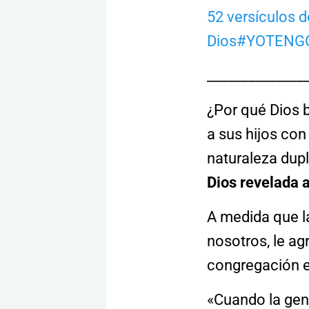
52 versículos d
Dios
#YOTENGOU
______________
¿Por qué Dios 
a sus hijos co
naturaleza dupl
Dios
revelada a
A medida que l
nosotros, le ag
congregación 
«Cuando la gen