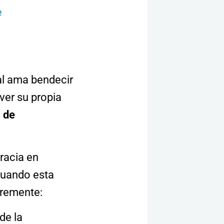
e
al ama bendecir
ver su propia
a de
racia en
 cuando esta
gremente:
de la