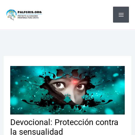
Ir
MA
al
ME
contenido
Devocional: Protección contra
la sensualidad