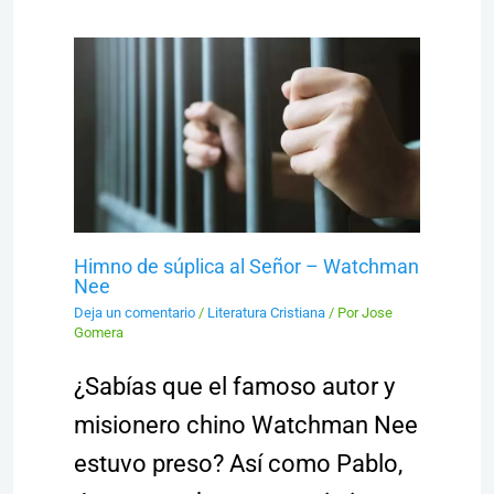
Himno de súplica al Señor – Watchman
Nee
Deja un comentario
/
Literatura Cristiana
/ Por
Jose
Gomera
¿Sabías que el famoso autor y
misionero chino Watchman Nee
estuvo preso? Así como Pablo,