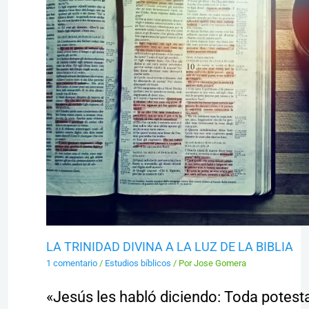
LA TRINIDAD DIVINA A LA LUZ DE LA BIBLIA
1 comentario
/
Estudios bíblicos
/ Por
Jose Gomera
«Jesús les habló diciendo: Toda potes