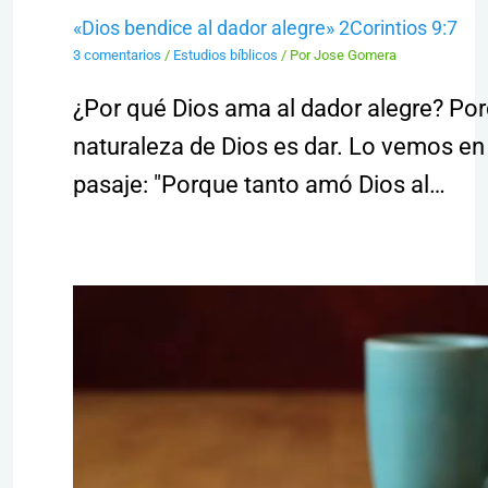
«Dios bendice al dador alegre» 2Corintios 9:7
3 comentarios
/
Estudios bíblicos
/ Por
Jose Gomera
¿Por qué Dios ama al dador alegre? Por
naturaleza de Dios es dar. Lo vemos e
pasaje: "Porque tanto amó Dios al…