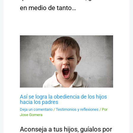
en medio de tanto…
Así se logra la obediencia de los hijos
hacia los padres
Deja un comentario
/
Testimonios y reflexiones
/ Por
Jose Gomera
Aconseja a tus hijos, guíalos por