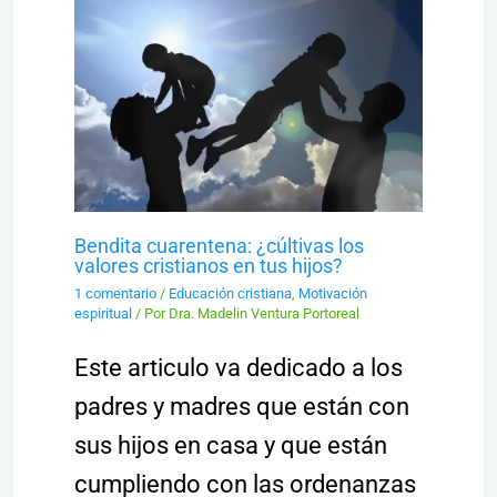
Bendita cuarentena: ¿cúltivas los
valores cristianos en tus hijos?
1 comentario
/
Educación cristiana
,
Motivación
espiritual
/ Por
Dra. Madelin Ventura Portoreal
Este articulo va dedicado a los
padres y madres que están con
sus hijos en casa y que están
cumpliendo con las ordenanzas