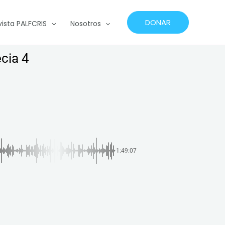
DONAR
vista PALFCRIS
Nosotros
ecia 4
-1:49:07