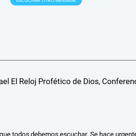
ESCUCHAR OTRO MENSAGE
el El Reloj Profético de Dios, Conferen
ema que todos debemos escuchar. Se hace urgent