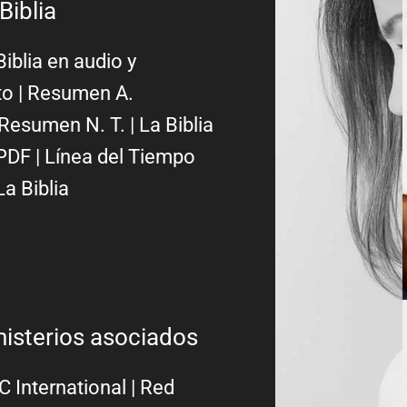
Biblia
Biblia en audio y
to
|
Resumen A.
Resumen N. T.
|
La Biblia
PDF
|
Línea del Tiempo
La Biblia
nisterios asociados
 International
|
Red