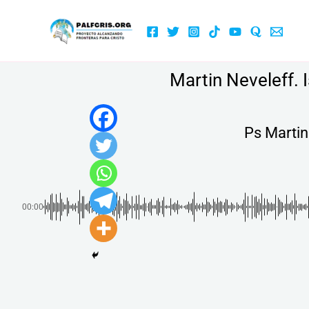
Ir
al
contenido
Martin Neveleff. I
Ps Martin 
00:00