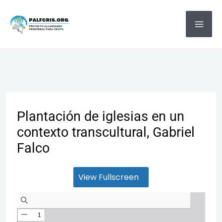
Ir
MA
al
ME
contenido
Plantación de iglesias en un
contexto transcultural, Gabriel
Falco
View Fullscreen