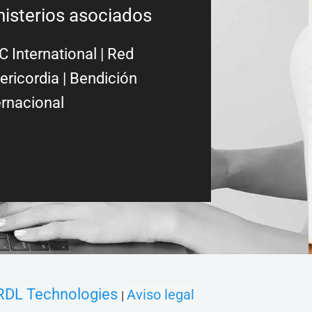
nisterios asociados
 International
|
Red
ericordia
| Bendición
ernacional
RDL Technologies
Aviso legal
|