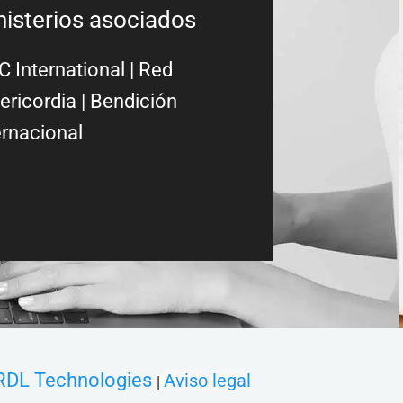
nisterios asociados
 International
|
Red
ericordia
| Bendición
ernacional
RDL Technologies
Aviso legal
|