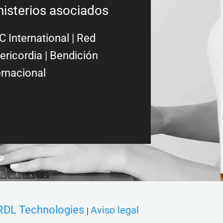
nisterios asociados
 International
|
Red
ericordia
| Bendición
ernacional
RDL Technologies
Aviso legal
|