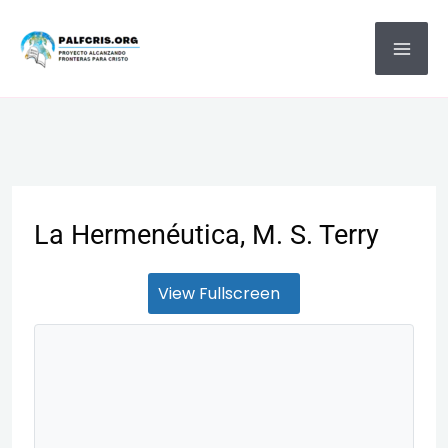
Ir
MA
al
ME
contenido
La Hermenéutica, M. S. Terry
View Fullscreen