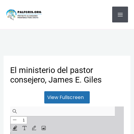
Ir
MA
al
ME
contenido
El ministerio del pastor
consejero, James E. Giles
View Fullscreen