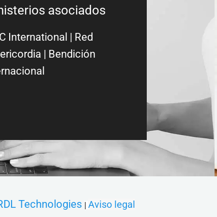
nisterios asociados
 International
|
Red
ericordia
| Bendición
ernacional
RDL Technologies
Aviso legal
|