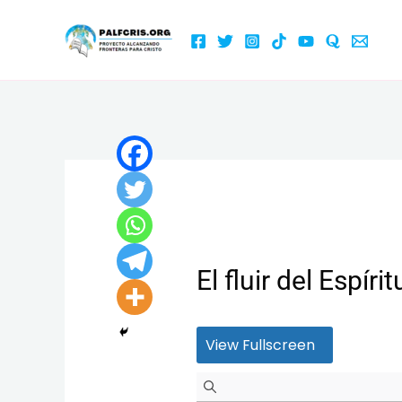
Ir
al
contenido
El fluir del Espí
View Fullscreen