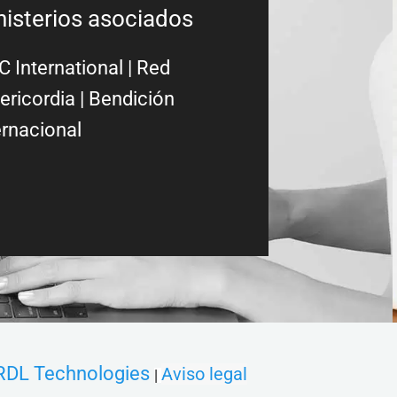
nisterios asociados
 International
|
Red
ericordia
| Bendición
ernacional
RDL Technologies
Aviso legal
|