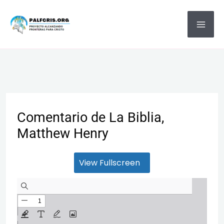
Ir
MA
al
ME
contenido
Comentario de La Biblia,
Matthew Henry
View Fullscreen