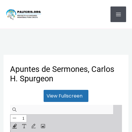
Ir
MA
al
ME
contenido
Apuntes de Sermones, Carlos
H. Spurgeon
View Fullscreen