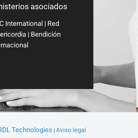
nisterios asociados
 International
|
Red
ericordia
| Bendición
ernacional
RDL Technologies
Aviso legal
|