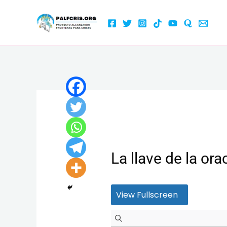
Ir
al
contenido
La llave de la o
View Fullscreen