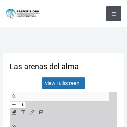
Ir
MA
al
ME
contenido
Las arenas del alma
View Fullscreen