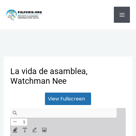
Ir
MA
al
ME
contenido
La vida de asamblea,
Watchman Nee
View Fullscreen