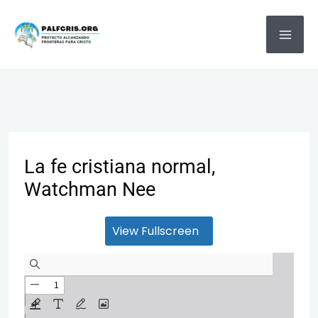
Ir
MA
al
ME
contenido
La fe cristiana normal,
Watchman Nee
View Fullscreen