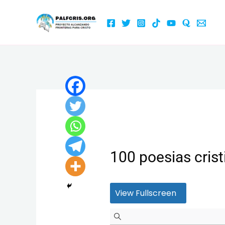
Ir
al
contenido
100 poesias crist
View Fullscreen