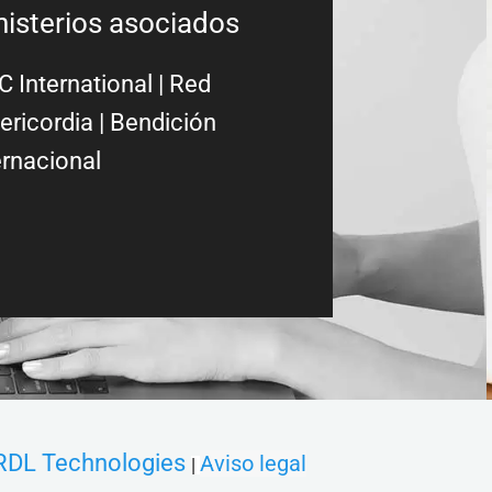
nisterios asociados
 International
|
Red
ericordia
| Bendición
ernacional
RDL Technologies
Aviso legal
|