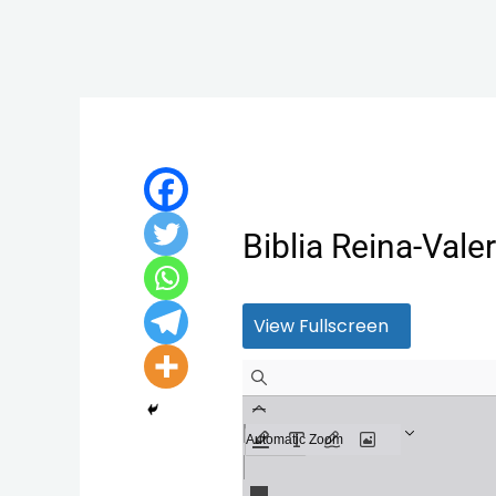
Ir
al
contenido
Biblia Reina-Vale
View Fullscreen