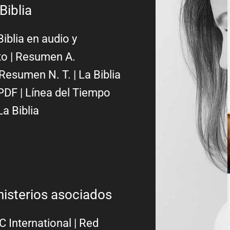
Biblia
Biblia en audio y
to
|
Resumen A.
Resumen N. T.
|
La Biblia
PDF
|
Línea del Tiempo
La Biblia
nisterios asociados
 International
|
Red