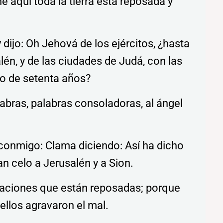
he aquí toda la tierra está reposada y
dijo: Oh Jehová de los ejércitos, ¿hasta
én, y de las ciudades de Judá, con las
io de setenta años?
bras, palabras consoladoras, al ángel
 conmigo: Clama diciendo: Así ha dicho
an celo a Jerusalén y a Sion.
 naciones que están reposadas; porque
llos agravaron el mal.