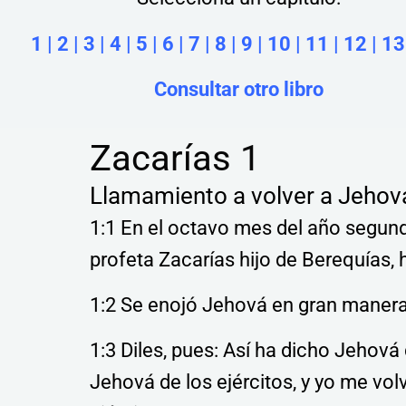
1
|
2
|
3
|
4
|
5
|
6
|
7
|
8
|
9
|
10
|
11
|
12
|
13
Consultar otro libro
Zacarías 1
Llamamiento a volver a Jehov
1:1 En el octavo mes del año segund
profeta Zacarías hijo de Berequías, h
1:2 Se enojó Jehová en gran manera
1:3 Diles, pues: Así ha dicho Jehová 
Jehová de los ejércitos, y yo me vol