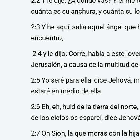
2:2 Y le dije: ¿A dónde vas? Y él me 
cuánta es su anchura, y cuánta su lo
2:3 Y he aquí, salía aquel ángel que 
encuentro,
2:4 y le dijo: Corre, habla a este jo
Jerusalén, a causa de la multitud d
2:5 Yo seré para ella, dice Jehová, m
estaré en medio de ella.
2:6 Eh, eh, huid de la tierra del nort
de los cielos os esparcí, dice Jehov
2:7 Oh Sion, la que moras con la hij