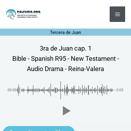
Ir
MA
al
ME
contenido
Tercera de Juan
3ra de Juan cap. 1
Bible - Spanish R95 - New Testament -
Audio Drama - Reina-Valera
00:00
-2:05