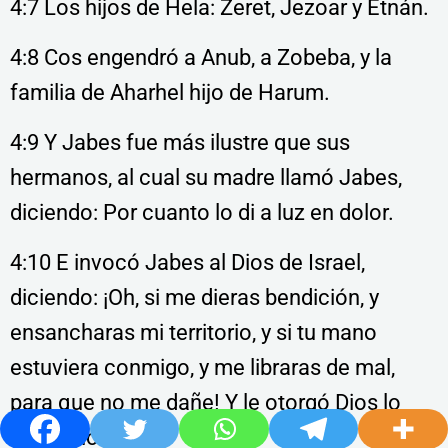
4:7 Los hijos de Hela: Zeret, Jezoar y Etnán.
4:8 Cos engendró a Anub, a Zobeba, y la
familia de Aharhel hijo de Harum.
4:9 Y Jabes fue más ilustre que sus
hermanos, al cual su madre llamó Jabes,
diciendo: Por cuanto lo di a luz en dolor.
4:10 E invocó Jabes al Dios de Israel,
diciendo: ¡Oh, si me dieras bendición, y
ensancharas mi territorio, y si tu mano
estuviera conmigo, y me libraras de mal,
para que no me dañe! Y le otorgó Dios lo
que pidió.