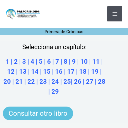
Ir
MA
al
ME
contenido
Primera de Crónicas
Selecciona un capítulo:
1
|
2
|
3
|
4
|
5
|
6
|
7
|
8
|
9
|
10
|
11
|
12
|
13
|
14
|
15
|
16
|
17
|
18
|
19
|
20
|
21
|
22
|
23
|
24
|
25
|
26
|
27
|
28
|
29
Consultar otro libro