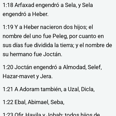
1:18 Arfaxad engendró a Sela, y Sela
engendró a Heber.
1:19 Y a Heber nacieron dos hijos; el
nombre del uno fue Peleg, por cuanto en
sus días fue dividida la tierra; y el nombre de
su hermano fue Joctán.
1:20 Joctán engendró a Almodad, Selef,
Hazar-mavet y Jera.
1:21 A Adoram también, a Uzal, Dicla,
1:22 Ebal, Abimael, Seba,
1:23 Ofir, Havila y Jobab; todos hijos de