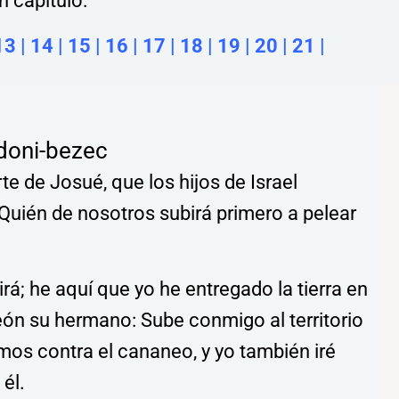
 capítulo:
13
|
14
|
15
|
16
|
17
|
18
|
19
|
20
|
21
|
doni-bezec
e de Josué, que los hijos de Israel
Quién de nosotros subirá primero a pelear
rá; he aquí que yo he entregado la tierra en
eón su hermano: Sube conmigo al territorio
mos contra el cananeo, y yo también iré
él.