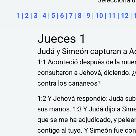
Selecciona un
1
|
2
|
3
|
4
|
5
|
6
|
7
|
8
|
9
|
10
|
11
|
12
|
Jueces 1
Judá y Simeón capturan a A
1:1 Aconteció después de la muert
consultaron a Jehová, diciendo: ¿
contra los cananeos?
1:2 Y Jehová respondió: Judá subi
sus manos. 1:3 Y Judá dijo a Sim
que se me ha adjudicado, y pelee
contigo al tuyo. Y Simeón fue con 