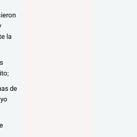
cieron
y
e la
as
to;
inas de
 yo
se