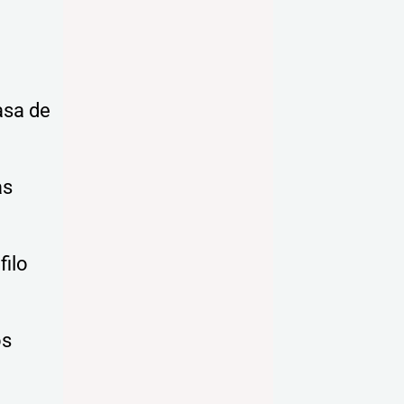
asa de
as
filo
os