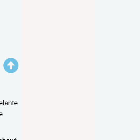
.
delante
e