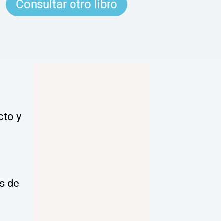
Consultar otro libro
cto y
as de