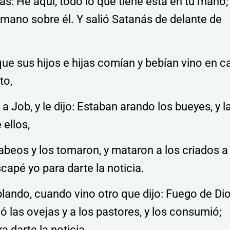
ás: He aquí, todo lo que tiene está en tu mano;
mano sobre él. Y salió Satanás de delante de
que sus hijos e hijas comían y bebían vino en c
to,
a Job, y le dijo: Estaban arando los bueyes, y l
ellos,
abeos y los tomaron, y mataron a los criados a 
apé yo para darte la noticia.
lando, cuando vino otro que dijo: Fuego de Di
ó las ovejas y a los pastores, y los consumió;
 darte la noticia.