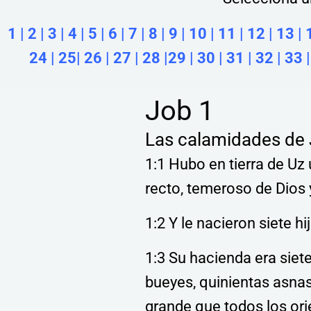
1
|
2
|
3
|
4
|
5
|
6
|
7
|
8
|
9
|
10
|
11
|
12
|
13
|
24
|
25
|
26
|
27
|
28
|
29
|
30
|
31
|
32
|
33
Job 1
Las calamidades de
1:1 Hubo en tierra de Uz
recto, temeroso de Dios 
1:2 Y le nacieron siete hij
1:3 Su hacienda era siete
bueyes, quinientas asnas
grande que todos los ori