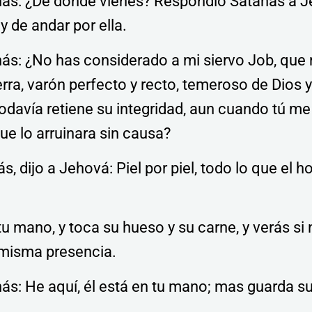
anás: ¿De dónde vienes? Respondió Satanás a J
, y de andar por ella.
nás: ¿No has considerado a mi siervo Job, que
erra, varón perfecto y recto, temeroso de Dios 
todavía retiene su integridad, aun cuando tú me
que lo arruinara sin causa?
, dijo a Jehová: Piel por piel, todo lo que el 
u mano, y toca su hueso y su carne, y verás si
 misma presencia.
nás: He aquí, él está en tu mano; mas guarda su