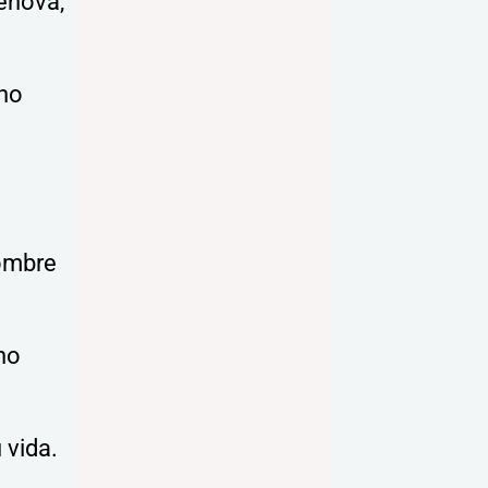
ehová,
 no
y
hombre
 no
 vida.