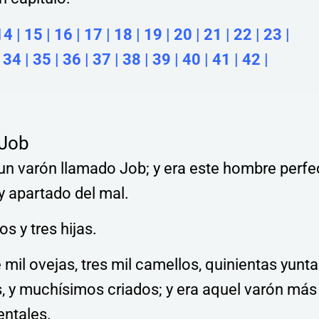
14
|
15
|
16
|
17
|
18
|
19
|
20
|
21
|
22
|
23
|
|
34
|
35
|
36
|
37
|
38
|
39
|
40
|
41
|
42
|
 Job
 un varón llamado Job; y era este hombre perfe
y apartado del mal.
os y tres hijas.
 mil ovejas, tres mil camellos, quinientas yunt
, y muchísimos criados; y era aquel varón más
entales.