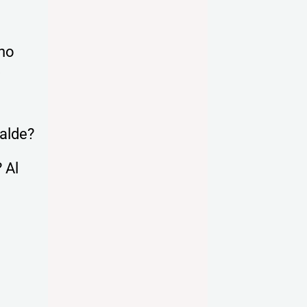
 no
y
alde?
 Al