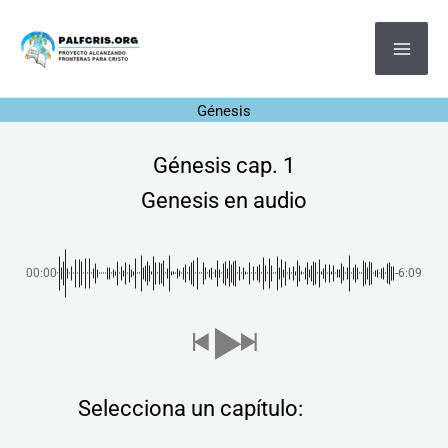
Ir
MA
al
ME
contenido
Génesis
Génesis cap. 1
Genesis en audio
00:00
-6:09
Selecciona un capítulo: