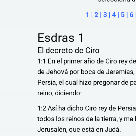
1
|
2
|
3
|
4
|
5
|
6
Esdras 1
El decreto de Ciro
1:1 En el primer año de Ciro rey d
de Jehová por boca de Jeremías, d
Persia, el cual hizo pregonar de p
reino, diciendo:
1:2 Así ha dicho Ciro rey de Persi
todos los reinos de la tierra, y 
Jerusalén, que está en Judá.