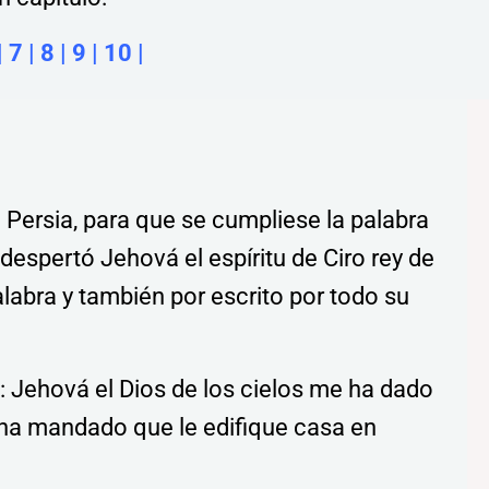
|
7
|
8
|
9
|
10
|
e Persia, para que se cumpliese la palabra
espertó Jehová el espíritu de Ciro rey de
alabra y también por escrito por todo su
a: Jehová el Dios de los cielos me ha dado
me ha mandado que le edifique casa en