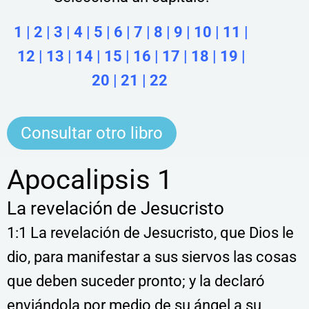
1
|
2
|
3
|
4
|
5
|
6
|
7
|
8
|
9
|
10
|
11
|
12
|
13
|
14
|
15
|
16
|
17
|
18
|
19
|
20
|
21
|
22
Consultar otro libro
Apocalipsis 1
La revelación de Jesucristo
1:1 La revelación de Jesucristo, que Dios le
dio, para manifestar a sus siervos las cosas
que deben suceder pronto; y la declaró
enviándola por medio de su ángel a su