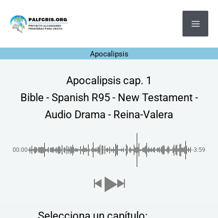
Ir
MA
al
ME
contenido
Apocalipsis
Apocalipsis cap. 1
Bible - Spanish R95 - New Testament -
Audio Drama - Reina-Valera
00:00
-3:59
Selecciona un capítulo: