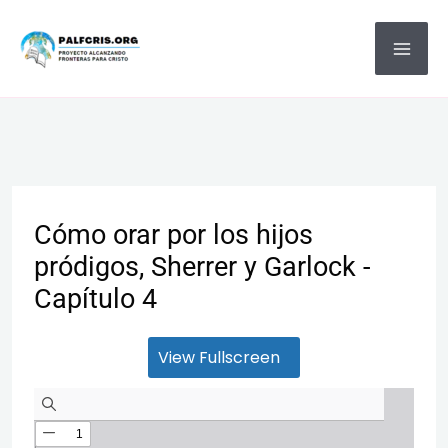
Ir
MA
al
ME
contenido
Cómo orar por los hijos
pródigos, Sherrer y Garlock -
Capítulo 4
View Fullscreen