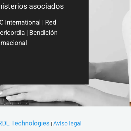
nisterios asociados
 International
|
Red
ericordia
| Bendición
ernacional
RDL Technologies
Aviso legal
|