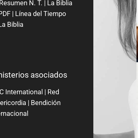
Resumen N. T.
|
La Biblia
PDF
|
Línea del Tiempo
La Biblia
nisterios asociados
 International
|
Red
ericordia
| Bendición
ernacional