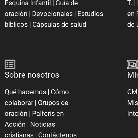
Esquina Infantil
|
Guía de
T.
|
oración
|
Devocionales
|
Estudios
en 
bíblicos
|
Cápsulas de salud
de 
Sobre nosotros
Mi
Qué hacemos
|
Cómo
CMC
colaborar
|
Grupos de
Mis
oración
|
Palfcris en
Int
Acción
|
Noticias
cristianas
|
Contáctenos