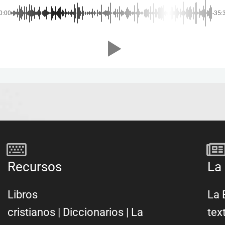
0:00
-35:
Recursos
La 
Libros
La 
cristianos
|
Diccionarios
|
La
tex