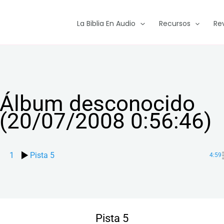
La Biblia En Audio
Recursos
Re
Álbum desconocido
(20/07/2008 0:56:46)
1
Pista 5
4:59
Pista 5