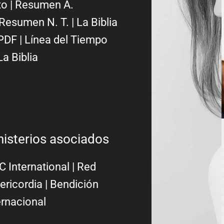
to
|
Resumen A.
Resumen N. T.
|
La Biblia
PDF
|
Línea del Tiempo
La Biblia
nisterios asociados
 International
|
Red
ericordia
| Bendición
ernacional