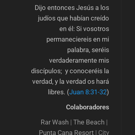
Dijo entonces Jesús a los
judíos que habían creído
en él: Si vosotros
permaneciereis en mi
palabra, seréis
verdaderamente mis
discípulos; y conoceréis la
verdad, y la verdad os hará
libres. (
Juan 8:31-32
)
Colaboradores
Rar Wash
|
The Beach
|
Punta Cana Resort
|
City