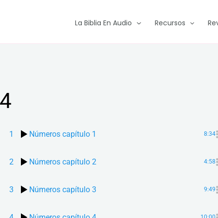
La Biblia En Audio
Recursos
Re
4
1
Números capítulo 1
8:34
2
Números capítulo 2
4:58
3
Números capítulo 3
9:49
4
Números capítulo 4
10:00