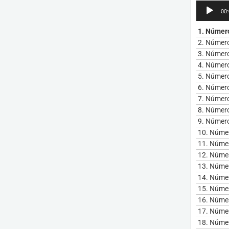
Reproduct
00
de
audio
1.
Número
2.
Número
3.
Número
4.
Número
5.
Número
6.
Número
7.
Número
8.
Número
9.
Número
10.
Númer
11.
Númer
12.
Númer
13.
Númer
14.
Númer
15.
Númer
16.
Númer
17.
Númer
18.
Númer