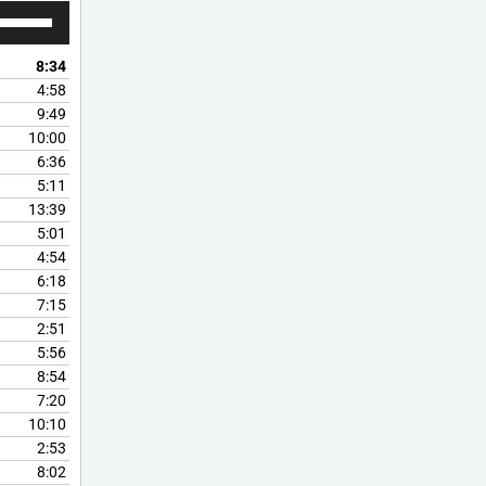
Utiliza
las
teclas
8:34
de
4:58
flecha
9:49
arriba/abajo
10:00
para
6:36
aumentar
5:11
o
13:39
disminuir
5:01
el
4:54
volumen.
6:18
7:15
2:51
5:56
8:54
7:20
10:10
2:53
8:02