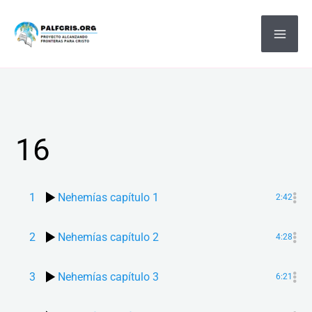
Ir
MA
al
ME
contenido
16
1
Nehemías capítulo 1
2:42
2
Nehemías capítulo 2
4:28
3
Nehemías capítulo 3
6:21