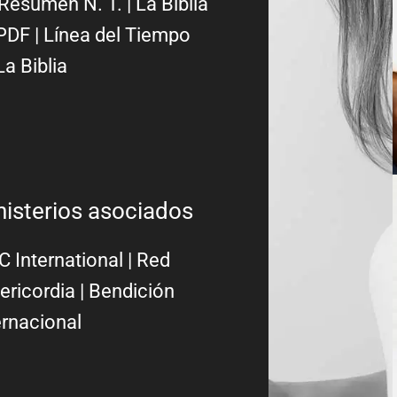
Resumen N. T.
|
La Biblia
PDF
|
Línea del Tiempo
La Biblia
nisterios asociados
 International
|
Red
ericordia
| Bendición
ernacional