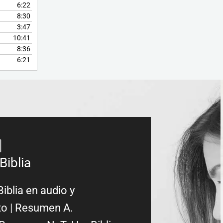
6:22
8:30
3:47
10:41
8:36
6:21
Biblia
Biblia en audio y
to
|
Resumen A.