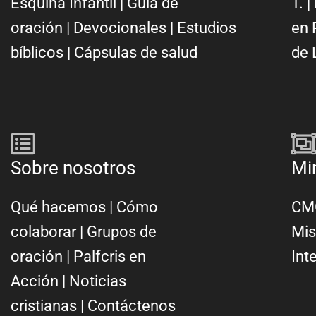
Esquina Infantil
|
Guía de
T.
|
oración
|
Devocionales
|
Estudios
en 
bíblicos
|
Cápsulas de salud
de 
Sobre nosotros
Mi
Qué hacemos
|
Cómo
CMC
colaborar
|
Grupos de
Mis
oración
|
Palfcris en
Int
Acción
|
Noticias
cristianas
|
Contáctenos