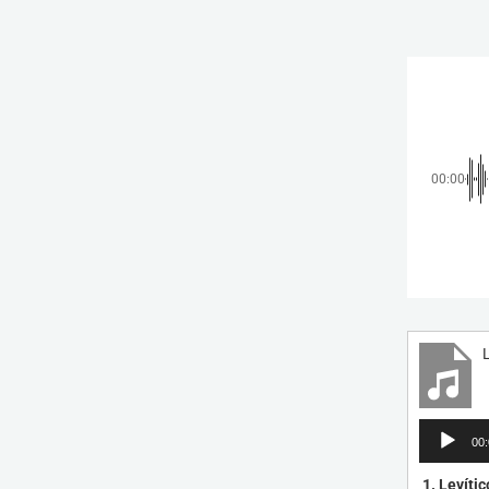
00:00
L
Reproduct
00
de
audio
1.
Levític