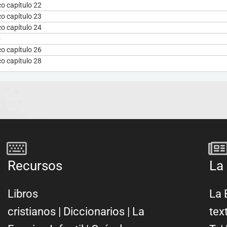
co capítulo 22
co capítulo 23
co capítulo 24
5
co capítulo 26
co capítulo 28
Recursos
La 
Libros
La 
cristianos
|
Diccionarios
|
La
tex