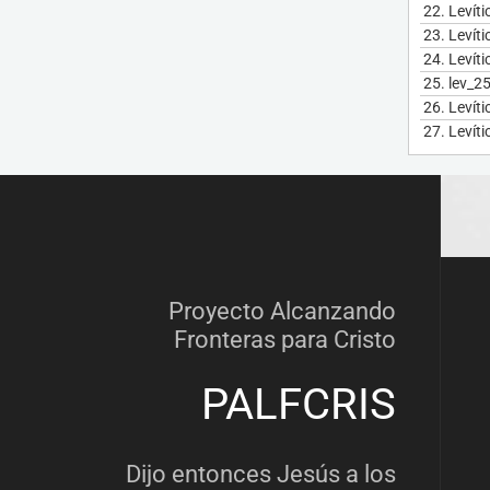
22.
Levíti
23.
Levíti
24.
Levíti
25.
lev_2
26.
Levíti
27.
Levíti
Proyecto Alcanzando
Fronteras para Cristo
PALFCRIS
Dijo entonces Jesús a los