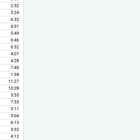
de
2:52
flecha
3:24
arriba/abajo
6:32
para
4:31
aumentar
5:49
o
6:46
disminuir
6:32
el
4:07
volumen.
4:28
7:40
1:38
11:27
10:28
5:55
7:33
3:11
5:04
6:15
5:32
4:12