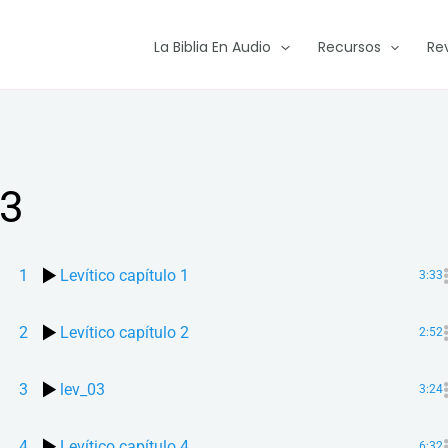
La Biblia En Audio
Recursos
Re
3
1
Levítico capítulo 1
3:33
2
Levítico capítulo 2
2:52
3
lev_03
3:24
4
Levítico capítulo 4
6:32