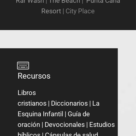
Rar Wash
|
The Beach
|
Punta Cana
Resort
|
City Place
Recursos
Libros
cristianos
|
Diccionarios
|
La
Esquina Infantil
|
Guía de
oración
|
Devocionales
|
Estudios
bíblicos
|
Cápsulas de salud