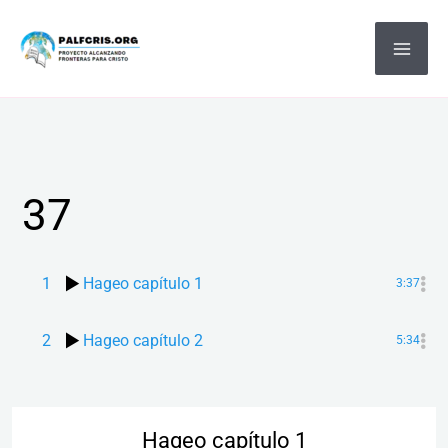
Ir
MA
al
ME
contenido
37
1
Hageo capítulo 1
3:37
2
Hageo capítulo 2
5:34
Hageo capítulo 1