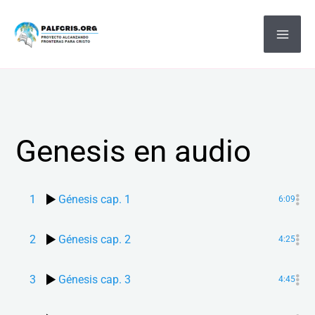
Ir
MA
al
ME
contenido
Genesis en audio
1
Génesis cap. 1
6:09
2
Génesis cap. 2
4:25
3
Génesis cap. 3
4:45