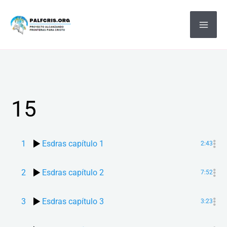
Ir
MA
al
ME
contenido
15
1
Esdras capítulo 1
2:43
2
Esdras capítulo 2
7:52
3
Esdras capítulo 3
3:23