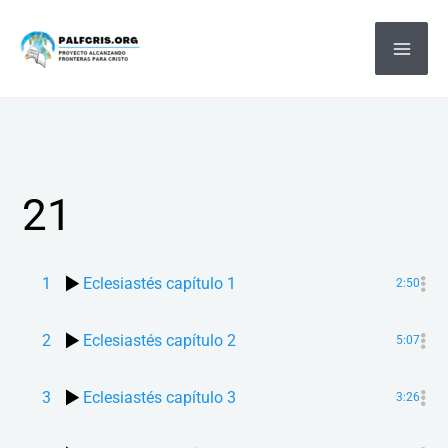
Ir
MA
al
ME
contenido
21
1
Eclesiastés capítulo 1
2:50
2
Eclesiastés capítulo 2
5:07
3
Eclesiastés capítulo 3
3:26